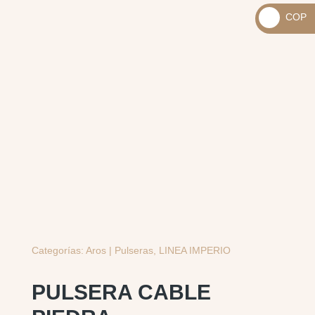
_
COP
USD
_
$
COP
$
Categorías:
Aros | Pulseras
,
LINEA IMPERIO
PULSERA CABLE