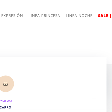
Envíos
Internacionales
 EXPRESIÓN
LINEA PRINCESA
LINEA NOCHE
SALE 


PASO 2/3
PASO 3/3
CARRO
VERIFICAR