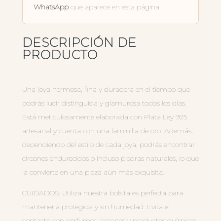
WhatsApp
que aparece en esta página.
DESCRIPCIÓN DE
PRODUCTO
Una joya hermosa, fina y duradera en el tiempo que
podrás lucir distinguida y glamurosa todos los días.
Está meticulosamente elaborada con Plata Ley 925
artesanal y cuenta con una laminilla de oro. Además,
dependiendo del estilo de cada joya, podrás encontrar
circones endurecidos o incluso piedras naturales, lo que
la convierte en una pieza aún más exquisita.
CUIDADOS: Utiliza nuestra bolsita es perfecta para
mantenerla protegida y sin humedad. Evita el
contacto con perfumes, lociones y productos químicos