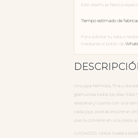
Este diseño se fabrica especi
Tiempo estimado de fabricac
Para solicitar tu talla o reci
mediante el botón de
What
DESCRIPCI
Una joya hermosa, fina y durade
glamurosa todos los días. Está
artesanal y cuenta con una lami
cada joya, podrás encontrar circ
que la convierte en una pieza a
CUIDADOS: Utiliza nuestra bolsi