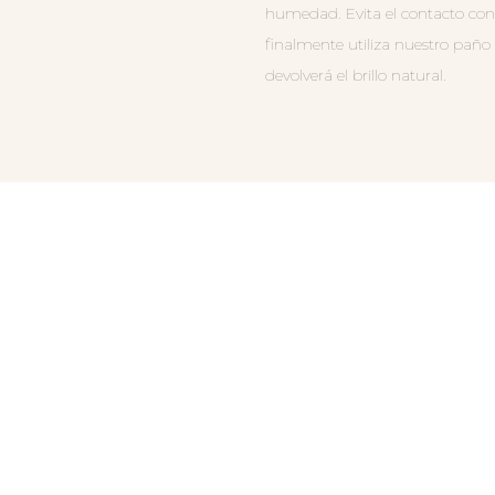
humedad. Evita el contacto con
finalmente utiliza nuestro paño
devolverá el brillo natural.
ACIONADOS
ANILLO ESCUDO
ANILLO DUO