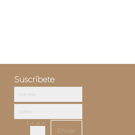
Suscríbete
=
3 + 4
Enviar