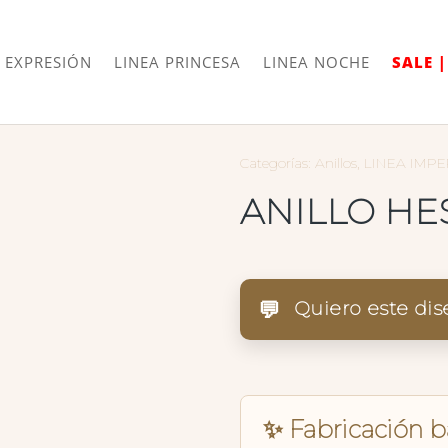
Envíos
Internacionales
 EXPRESIÓN
LINEA PRINCESA
LINEA NOCHE
SALE 
Categorías:
Anillos
,
LINEA IMPE
ANILLO HE
💬
Quiero este di
✨ Fabricación 