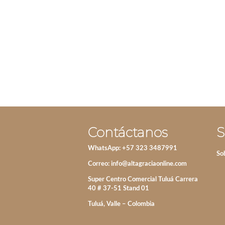
BLACK
YANG
IVA incluido
IVA incluido
Contáctanos
S
WhatsApp: +57 323 3487991
So
Correo:
info@altagraciaonline.com
Super Centro Comercial Tuluá Carrera
40 # 37-51 Stand 01
Tuluá, Valle – Colombia