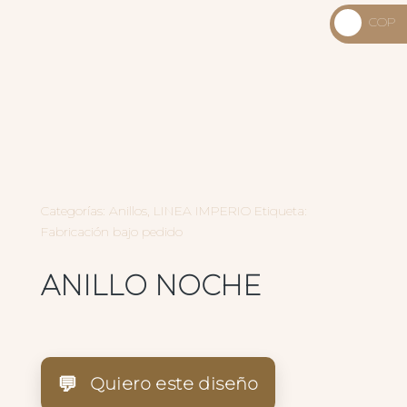
_
COP
USD
_
$
COP
$
Categorías:
Anillos
,
LINEA IMPERIO
Etiqueta:
Fabricación bajo pedido
ANILLO NOCHE
💬
Quiero este diseño