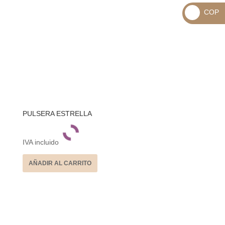
_
COP
USD
_
$
COP
$
PULSERA ESTRELLA
IVA incluido
AÑADIR AL CARRITO