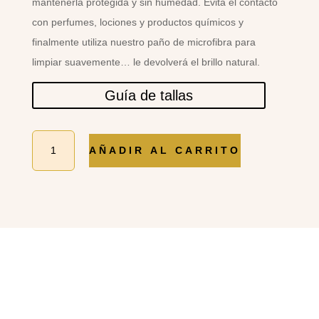
mantenerla protegida y sin humedad. Evita el contacto
con perfumes, lociones y productos químicos y
finalmente utiliza nuestro paño de microfibra para
limpiar suavemente… le devolverá el brillo natural.
Guía de tallas
PULSERA
AÑADIR AL CARRITO
OJO
TURCO
cantidad
PRODUCTOS
RELACIONADOS