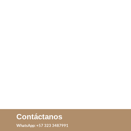
ANILLO PERLA
SET MINI AMARELO
SWEET
IVA incluido
IVA incluido
AÑADIR AL CARRITO
ADD TO CART
Contáctanos
WhatsApp: +57 323 3487991