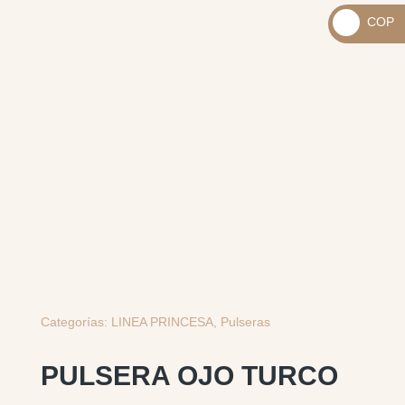
_
COP
USD
_
$
COP
$
Categorías:
LINEA PRINCESA
,
Pulseras
PULSERA OJO TURCO