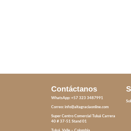
DIJES VIRGEN
CADENA OSO 
MILAGROSA/
GUADALUPE
IVA incluido
IVA incluido
Contáctanos
S
WhatsApp: +57 323 3487991
So
Correo:
info@altagraciaonline.com
Super Centro Comercial Tuluá Carrera
40 # 37-51 Stand 01
Tuluá, Valle – Colombia