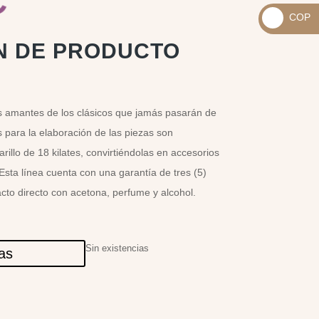
_
COP
USD
_
$
N DE PRODUCTO
COP
$
s amantes de los clásicos que jamás pasarán de
para la elaboración de las piezas son
illo de 18 kilates, convirtiéndolas en accesorios
 Esta línea cuenta con una garantía de tres (5)
cto directo con acetona, perfume y alcohol.
Sin existencias
las