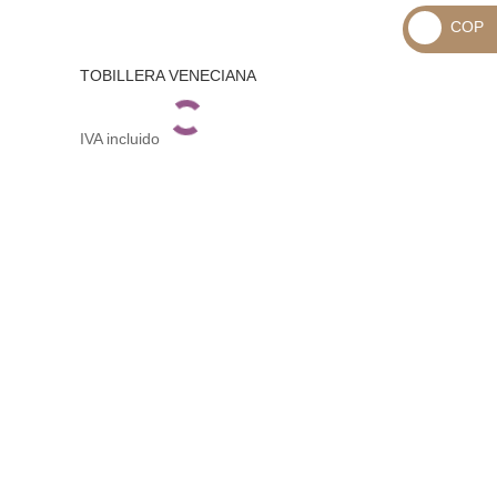
_
COP
USD
_
$
TOBILLERA VENECIANA
COP
$
IVA incluido