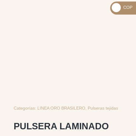
_
COP
USD
_
$
COP
$
Categorías:
LINEA ORO BRASILERO
,
Pulseras tejidas
PULSERA LAMINADO