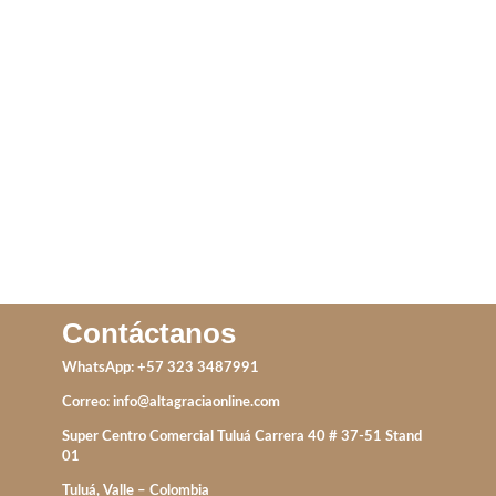
CANDONGAS TUBO
ROSARIO
IVA incluido
IVA incluido
ADD TO CART
AÑADIR AL CARRITO
Contáctanos
WhatsApp: +57 323 3487991
Correo:
info@altagraciaonline.com
Super Centro Comercial Tuluá Carrera 40 # 37-51 Stand
01
Tuluá, Valle – Colombia