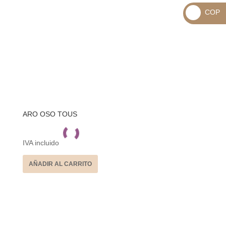
_
COP
USD
_
$
COP
$
ARO OSO TOUS
IVA incluido
AÑADIR AL CARRITO