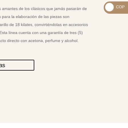
_
COP
s amantes de los clásicos que jamás pasarán de
USD
_
$
para la elaboración de las piezas son
COP
illo de 18 kilates, convirtiéndolas en accesorios
$
 Esta línea cuenta con una garantía de tres (5)
cto directo con acetona, perfume y alcohol.
las