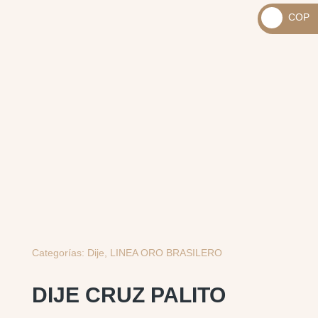
_
COP
USD
_
$
COP
$
Categorías:
Dije
,
LINEA ORO BRASILERO
DIJE CRUZ PALITO