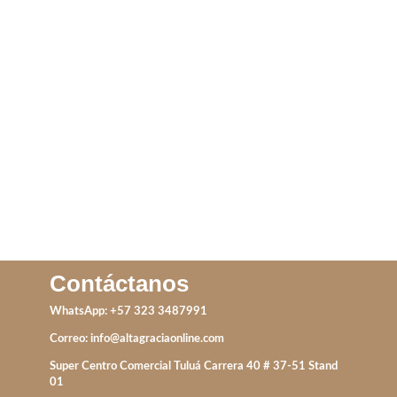
TOPOS TREBOL
DIJES CRUZ
IVA incluido
IVA incluido
ADD TO CART
ADD TO CART
Contáctanos
WhatsApp: +57 323 3487991
Correo:
info@altagraciaonline.com
Super Centro Comercial Tuluá Carrera 40 # 37-51 Stand
01