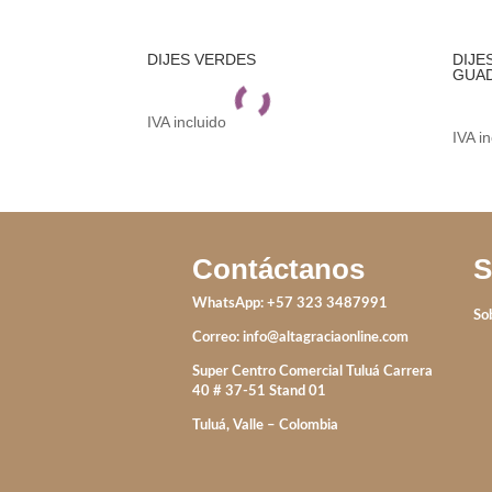
DIJES VERDES
DIJE
GUA
IVA incluido
IVA i
Contáctanos
S
WhatsApp: +57 323 3487991
So
Correo:
info@altagraciaonline.com
Super Centro Comercial Tuluá Carrera
40 # 37-51 Stand 01
Tuluá, Valle – Colombia