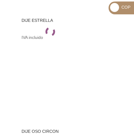
_
COP
USD
_
$
DIJE ESTRELLA
COP
$
IVA incluido
DIJE OSO CIRCON