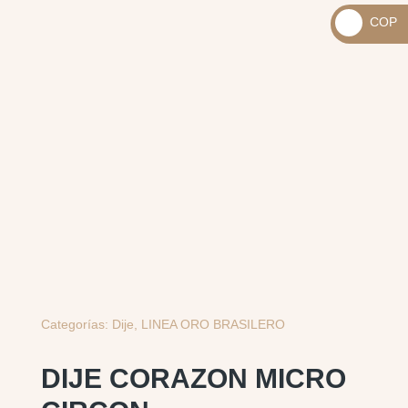
_
COP
USD
_
$
COP
$
Categorías:
Dije
,
LINEA ORO BRASILERO
DIJE CORAZON MICRO