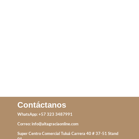
DIJES MAR
DIJES VARIADOS
IVA incluido
IVA incluido
ADD TO CART
ADD TO CART
Contáctanos
WhatsApp: +57 323 3487991
Correo:
info@altagraciaonline.com
Super Centro Comercial Tuluá Carrera 40 # 37-51 Stand