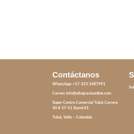
IVA incluido
IVA incluido
Contáctanos
S
WhatsApp: +57 323 3487991
So
Correo:
info@altagraciaonline.com
Super Centro Comercial Tuluá Carrera
40 # 37-51 Stand 01
Tuluá, Valle – Colombia