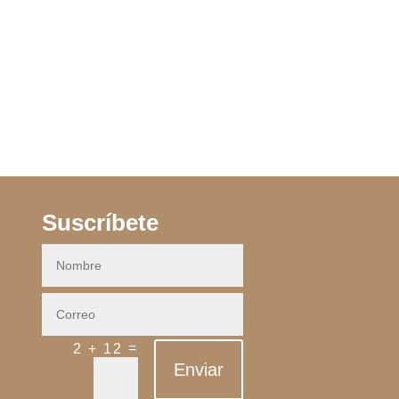
Suscríbete
=
2 + 12
Enviar