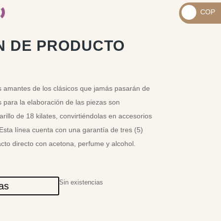
_
COP
USD
_
$
COP
N DE PRODUCTO
$
s amantes de los clásicos que jamás pasarán de
para la elaboración de las piezas son
illo de 18 kilates, convirtiéndolas en accesorios
 Esta línea cuenta con una garantía de tres (5)
cto directo con acetona, perfume y alcohol.
Sin existencias
las