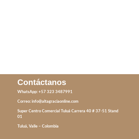
IVA incluido
IVA incluido
AÑADIR AL CARRITO
ADD TO CART
Contáctanos
WhatsApp: +57 323 3487991
Correo:
info@altagraciaonline.com
Super Centro Comercial Tuluá Carrera 40 # 37-51 Stand
01
Tuluá, Valle – Colombia