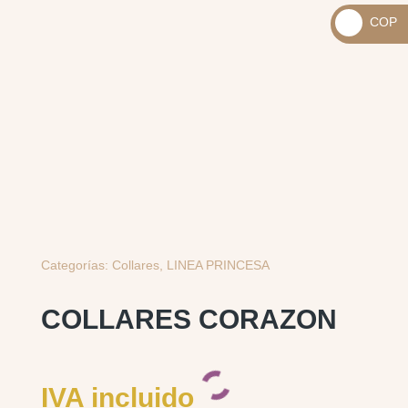
_
COP
USD
_
$
COP
$
Categorías:
Collares
,
LINEA PRINCESA
COLLARES CORAZON
IVA incluido