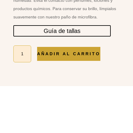
humedad. Evita el contacto con perfumes, lociones y
productos químicos. Para conservar su brillo, límpialos
suavemente con nuestro paño de microfibra.
Guía de tallas
COLLAR
AÑADIR AL CARRITO
VAN
VERDE
cantidad
PRODUCTOS
RELACIONADOS