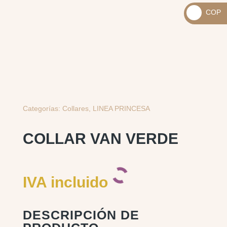
_
COP
USD
_
$
COP
$
Categorías:
Collares
,
LINEA PRINCESA
COLLAR VAN VERDE
IVA incluido
DESCRIPCIÓN DE