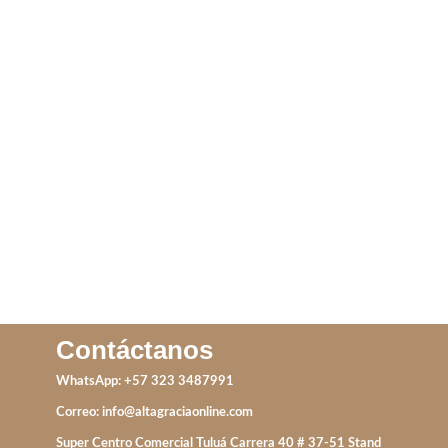
ANILLO QUEEN
CHRAMS ANIMALES
IVA incluido
IVA incluido
ADD TO CART
ADD TO CART
Contáctanos
WhatsApp: +57 323 3487991
Correo:
info@altagraciaonline.com
Super Centro Comercial Tuluá Carrera 40 # 37-51 Stand