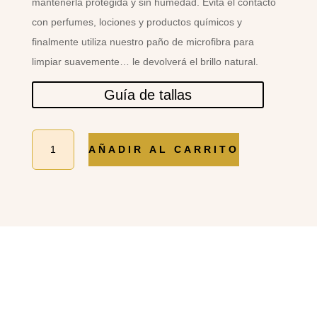
mantenerla protegida y sin humedad. Evita el contacto
con perfumes, lociones y productos químicos y
finalmente utiliza nuestro paño de microfibra para
limpiar suavemente… le devolverá el brillo natural.
Guía de tallas
CANDONGA
AÑADIR AL CARRITO
HUELLA
cantidad
PRODUCTOS
RELACIONADOS