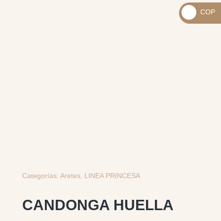
_
COP
USD
_
$
COP
$
Categorías:
Aretes
,
LINEA PRINCESA
CANDONGA HUELLA