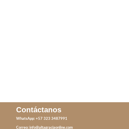
CHRAMS ANIMALES
ANILLO ROSADO
IVA incluido
IVA incluido
ADD TO CART
ADD TO CART
Contáctanos
WhatsApp: +57 323 3487991
Correo:
info@altagraciaonline.com