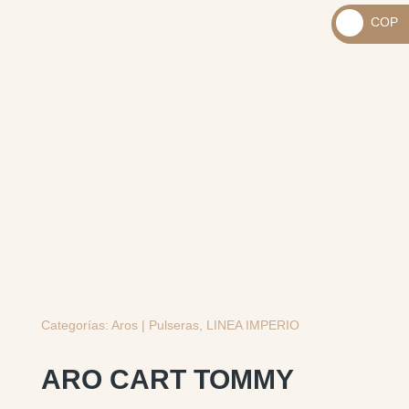
_
COP
USD
_
$
COP
$
Categorías:
Aros | Pulseras
,
LINEA IMPERIO
ARO CART TOMMY