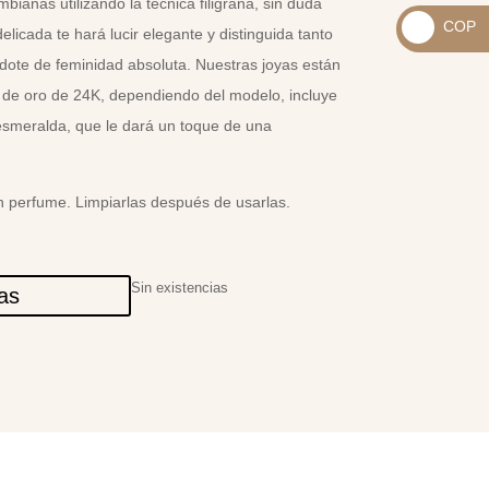
ianas utilizando la técnica filigrana, sin duda
_
COP
elicada te hará lucir elegante y distinguida tanto
USD
_
$
ote de feminidad absoluta. Nuestras joyas están
COP
 de oro de 24K, dependiendo del modelo, incluye
$
esmeralda, que le dará un toque de una
 perfume. Limpiarlas después de usarlas.
Sin existencias
las