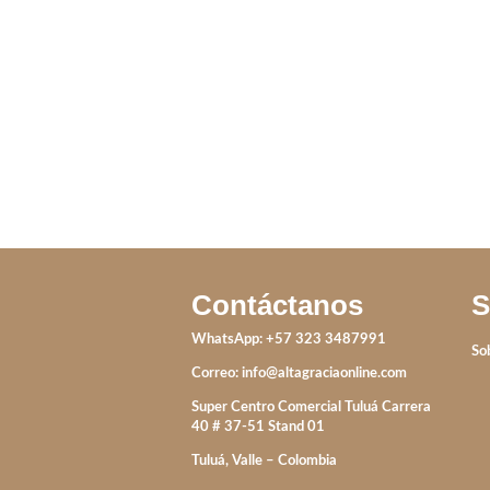
IVA incluido
IVA inc
IVA incluido
Contáctanos
S
WhatsApp: +57 323 3487991
So
Correo:
info@altagraciaonline.com
Super Centro Comercial Tuluá Carrera
40 # 37-51 Stand 01
Tuluá, Valle – Colombia