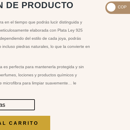
_
N DE PRODUCTO
COP
USD
_
$
a en el tiempo que podrás lucir distinguida y
COP
meticulosamente elaborada con Plata Ley 925
$
dependiendo del estilo de cada joya, podrás
 incluso piedras naturales, lo que la convierte en
a es perfecta para mantenerla protegida y sin
perfumes, lociones y productos químicos y
de microfibra para limpiar suavemente… le
las
AL CARRITO