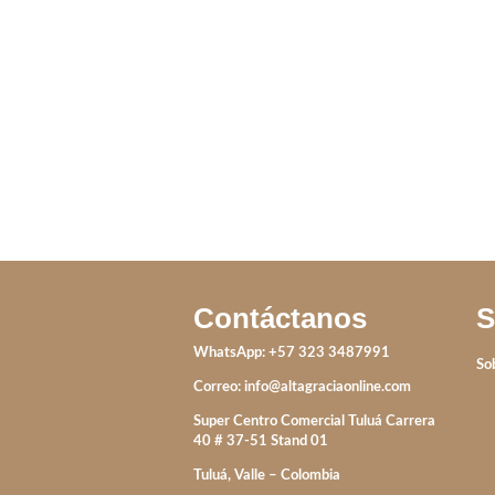
ANILLO PERLA MAR
ANILLO VAN 
NEGRO-AZUL
DUO LILA
IVA incluido
IVA incluido
Contáctanos
S
WhatsApp: +57 323 3487991
So
Correo:
info@altagraciaonline.com
Super Centro Comercial Tuluá Carrera
40 # 37-51 Stand 01
Tuluá, Valle – Colombia