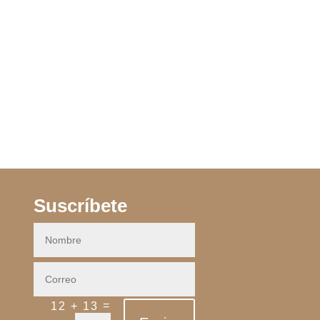
Suscríbete
=
12 + 13