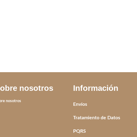
CLEEF
ANILLO ELPIS GREEN
ARETE MEDIA
IVA incluido
obre nosotros
Información
bre nosotros
Envíos
Tratamiento de Datos
PQRS