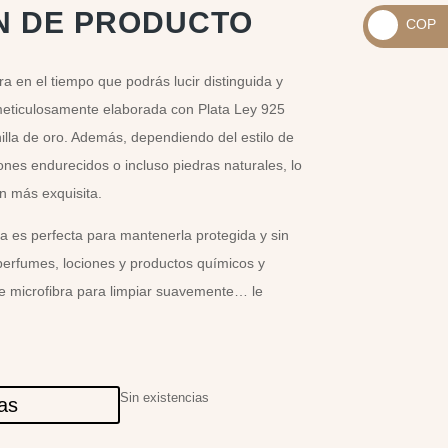
_
N DE PRODUCTO
COP
USD
_
$
COP
a en el tiempo que podrás lucir distinguida y
$
meticulosamente elaborada con Plata Ley 925
illa de oro. Además, dependiendo del estilo de
ones endurecidos o incluso piedras naturales, lo
n más exquisita.
a es perfecta para mantenerla protegida y sin
perfumes, lociones y productos químicos y
de microfibra para limpiar suavemente… le
Sin existencias
las