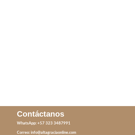
PULSERA ESTRELLA
ARETE HOJAS
DE MAR
IVA incluido
IVA incluido
AÑADIR AL CARRITO
AÑADIR AL CARRITO
Contáctanos
WhatsApp: +57 323 3487991
Correo:
info@altagraciaonline.com