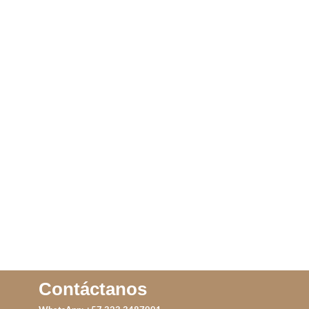
ANILLO SANTORINI
ARO FULL BLACK
PRIMAVERAL
IVA incluido
LEER MÁS
AÑADIR AL CARRITO
Contáctanos