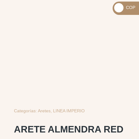
_
COP
USD
_
$
COP
$
Categorías:
Aretes
,
LINEA IMPERIO
ARETE ALMENDRA RED