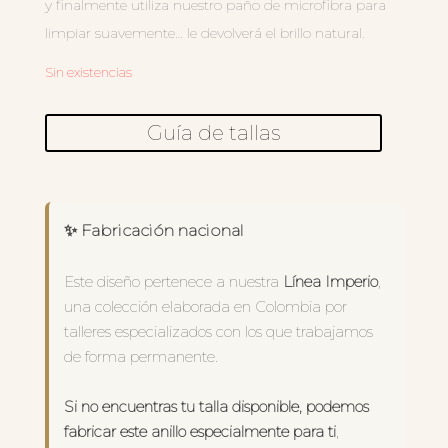
y finalmente utiliza nuestro paño de microfibra para
limpiar suavemente… le devolverá el brillo natural.
Sin existencias
Guía de tallas
✨ Fabricación nacional
Este diseño pertenece a nuestra
Línea Imperio
,
una colección elaborada en Colombia por
talleres especializados con los que trabajamos
de forma permanente.
Si no encuentras tu talla disponible, podemos
fabricar este anillo especialmente para ti
,