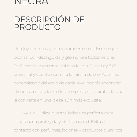
NEGRA
DESCRIPCIÓN DE
PRODUCTO
Una joya hermosa, fina y duradera en el tiempo que
podrás lucir distinguida y glamurosa todos los días.
Está meticulosamente elaborada con Plata Ley 925
artesanal y cuenta con una laminilla de oro. Además,
dependiendo del estilo de cada joya, podrás encontrar
circones endurecidos o incluso piedras naturales, lo que
la convierte en una pieza aún más exquisita.
CUIDADOS: Utiliza nuestra bolsita es perfecta para
mantenerla protegida y sin humedad. Evita el
contacto con perfumes, lociones y productos químicos