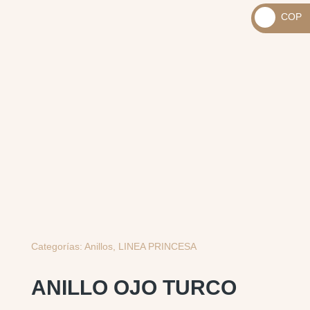
_
COP
USD
_
$
COP
$
Categorías:
Anillos
,
LINEA PRINCESA
ANILLO OJO TURCO