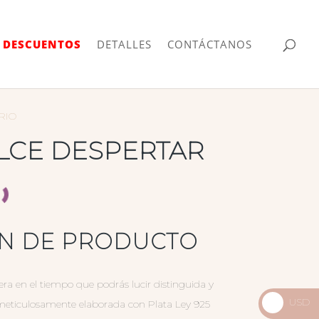
| DESCUENTOS
DETALLES
CONTÁCTANOS
RIO
LCE DESPERTAR
ÓN DE PRODUCTO
ra en el tiempo que podrás lucir distinguida y
USD
 meticulosamente elaborada con Plata Ley 925