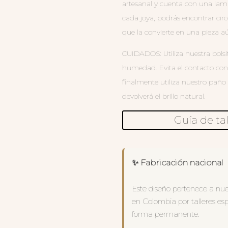
artesanal y cuenta con una lami
cada joya, podrás encontrar circ
que la convierte en una pieza a
CUIDADOS: Utiliza nuestra bolsi
humedad. Evita el contacto con
finalmente utiliza nuestro paño
devolverá el brillo natural.
Guía de tal
✨ Fabricación nacional
Este diseño pertenece a nu
en Colombia por talleres es
forma permanente.