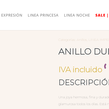
Envíos
Internacionales
 EXPRESIÓN
LINEA PRINCESA
LINEA NOCHE
SALE 
Categorías:
Anillos
,
LINEA IMPE
ANILLO DU
IVA incluido
DESCRIPCI
Una joya hermosa, fina y durade
glamurosa todos los días. Está