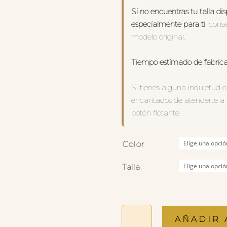
Si no encuentras tu talla di
especialmente para ti
, cons
modelo original.
Tiempo estimado de fabrica
Si tienes alguna inquietud o
encantados de atenderte a 
botón flotante.
Color
Talla
ANILLO
AÑADIR 
DULCE