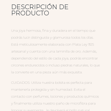
DESCRIPCIÓN DE
PRODUCTO
Una joya hermosa, fina y duradera en el tiempo que
podrás lucir distinguida y glamurosa todos los días.
Está meticulosamente elaborada con Plata Ley 925
artesanal y cuenta con una laminilla de oro. Además,
dependiendo del estilo de cada joya, podrás encontrar
circones endurecidos o incluso piedras naturales, lo que
la convierte en una pieza aún más exquisita.
CUIDADOS: Utiliza nuestra bolsita es perfecta para
mantenerla protegida y sin humedad. Evita el
contacto con perfumes, lociones y productos químicos
y finalmente utiliza nuestro paño de microfibra para
limpiar suavemente… le devolverá el brillo natural.