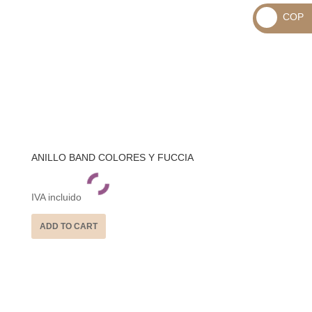
_
COP
USD
_
$
COP
$
ANILLO BAND COLORES Y FUCCIA
IVA incluido
ADD TO CART