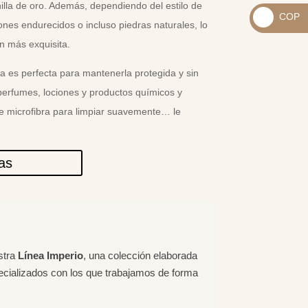
_
illa de oro. Además, dependiendo del estilo de
COP
USD
ones endurecidos o incluso piedras naturales, lo
_
$
n más exquisita.
COP
$
a es perfecta para mantenerla protegida y sin
perfumes, lociones y productos químicos y
de microfibra para limpiar suavemente… le
las
stra
Línea Imperio
, una colección elaborada
ecializados con los que trabajamos de forma