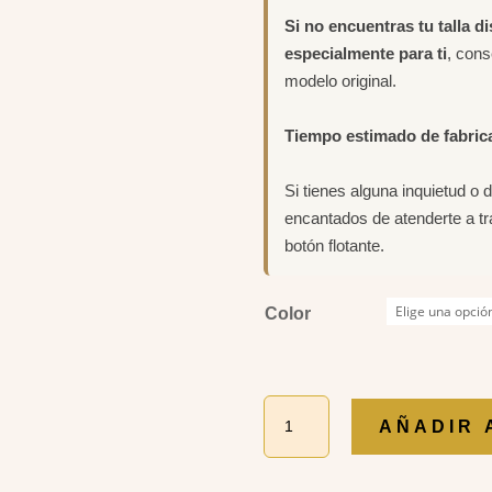
Si no encuentras tu talla d
especialmente para ti
, con
modelo original.
Tiempo estimado de fabric
Si tienes alguna inquietud o 
encantados de atenderte a t
botón flotante.
Color
CANDONGA
AÑADIR 
RUBI
cantidad