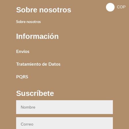
_
COP
Sobre nosotros
USD
_
$
Sobre nosotros
COP
$
Información
Envíos
Tratamiento de Datos
PQRS
Suscríbete