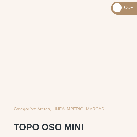
_
COP
USD
_
$
COP
$
Categorías:
Aretes
,
LINEA IMPERIO
,
MARCAS
TOPO OSO MINI