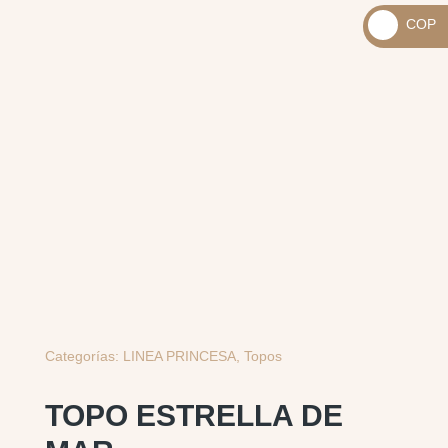
_
COP
USD
_
$
COP
$
Categorías:
LINEA PRINCESA
,
Topos
TOPO ESTRELLA DE