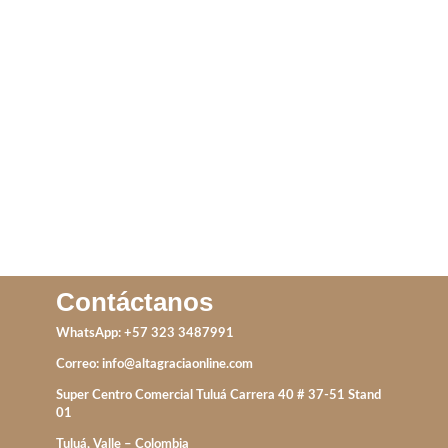
TOPO TREBOL PERLA
DIJES VIRGENES
IVA incluido
IVA incluido
AÑADIR AL CARRITO
ADD TO CART
Contáctanos
WhatsApp: +57 323 3487991
Correo:
info@altagraciaonline.com
Super Centro Comercial Tuluá Carrera 40 # 37-51 Stand
01
Tuluá, Valle – Colombia