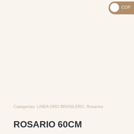
_
COP
USD
_
$
COP
$
Categorías:
LINEA ORO BRASILERO
,
Rosarios
ROSARIO 60CM