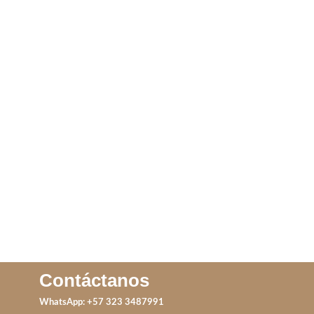
ANILLO YIN Y YANG
ANILLO ONDA DE
MAR VERDE
IVA incluido
LEER MÁS
ADD TO CART
Contáctanos
WhatsApp: +57 323 3487991