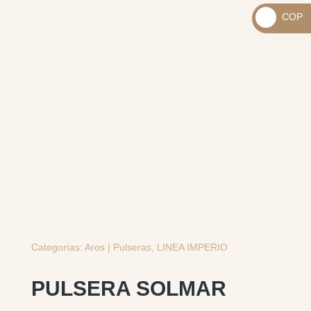
_
COP
USD
_
$
COP
$
Categorías:
Aros | Pulseras
,
LINEA IMPERIO
PULSERA SOLMAR