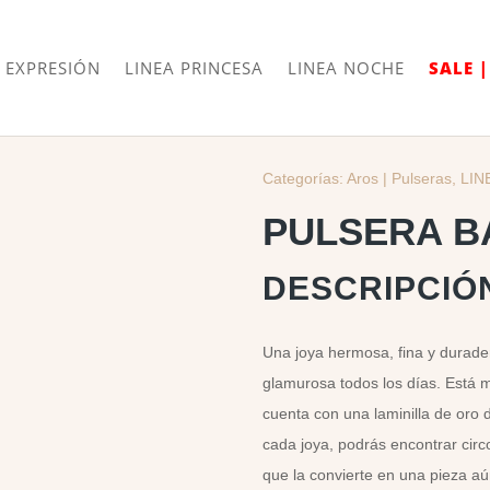
Envíos
Internacionales
 EXPRESIÓN
LINEA PRINCESA
LINEA NOCHE
SALE 
Categorías:
Aros | Pulseras
,
LIN
PULSERA B
DESCRIPCIÓ
Una joya hermosa, fina y durader
glamurosa todos los días. Está 
cuenta con una laminilla de oro 
cada joya, podrás encontrar circ
que la convierte en una pieza aú