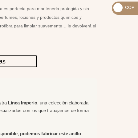
_
COP
a es perfecta para mantenerla protegida y sin
USD
_
perfumes, lociones y productos químicos y
$
COP
crofibra para limpiar suavemente… le devolverá el
$
las
stra
Línea Imperio
, una colección elaborada
ecializados con los que trabajamos de forma
isponible, podemos fabricar este anillo