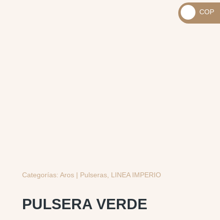
_
COP
USD
_
$
COP
$
Categorías:
Aros | Pulseras
,
LINEA IMPERIO
PULSERA VERDE