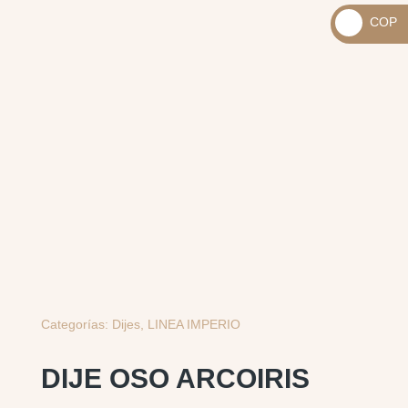
_
COP
USD
_
$
COP
$
Categorías:
Dijes
,
LINEA IMPERIO
DIJE OSO ARCOIRIS