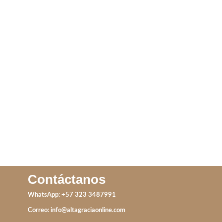
ARETE MEDIA
ANILLO YIN Y YANG
IVA incluido
IVA incluido
ADD TO CART
ADD TO CART
Contáctanos
WhatsApp: +57 323 3487991
Correo:
info@altagraciaonline.com