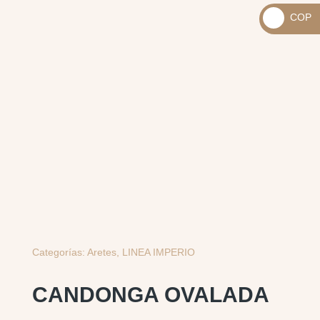
_
COP
USD
_
$
COP
$
Categorías:
Aretes
,
LINEA IMPERIO
CANDONGA OVALADA