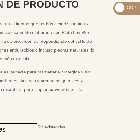
_
N DE PRODUCTO
COP
USD
_
$
a en el tiempo que podrás lucir distinguida y
COP
meticulosamente elaborada con Plata Ley 925
$
illa de oro. Además, dependiendo del estilo de
ones endurecidos o incluso piedras naturales, lo
n más exquisita.
a es perfecta para mantenerla protegida y sin
perfumes, lociones y productos químicos y
de microfibra para limpiar suavemente… le
Sin existencias
las