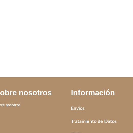
AN CLEEF DUO
ANILLO VAN CLEEF DUO
ANILLO
FUCSIA
NACAR
IVA incluido
IVA incluid
obre nosotros
Información
bre nosotros
Envíos
Tratamiento de Datos