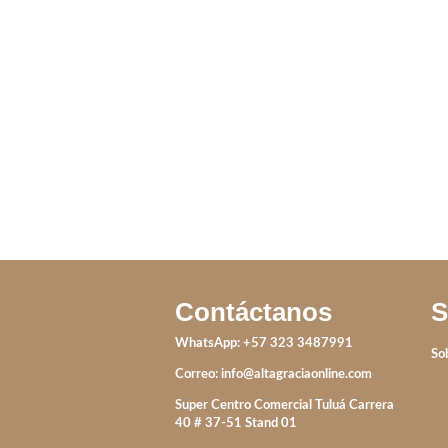
ANILLO PIEDRA MARCA
ANILLO V
LILA
IVA incluido
Contáctanos
S
WhatsApp: +57 323 3487991
So
Correo:
info@altagraciaonline.com
Super Centro Comercial Tuluá Carrera
40 # 37-51 Stand 01