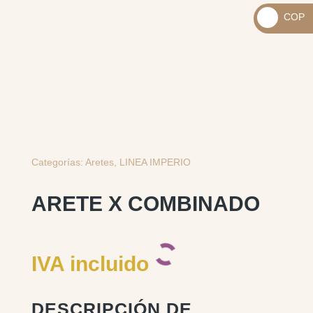
_
COP
USD
_
$
COP
$
Categorías:
Aretes
,
LINEA IMPERIO
ARETE X COMBINADO
IVA incluido
DESCRIPCIÓN DE