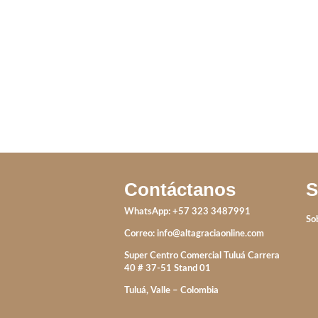
DIVERSIÓN
R
IVA incluido
IVA incluido
I
Contáctanos
S
WhatsApp: +57 323 3487991
So
Correo:
info@altagraciaonline.com
Super Centro Comercial Tuluá Carrera
40 # 37-51 Stand 01
Tuluá, Valle – Colombia