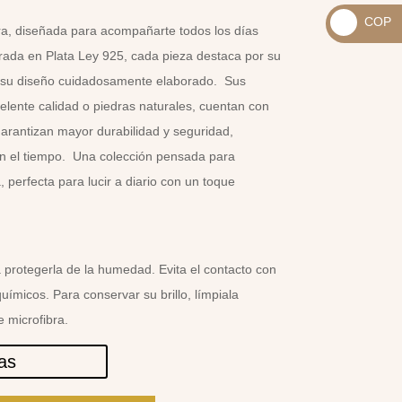
_
COP
USD
era, diseñada para acompañarte todos los días
_
$
orada en Plata Ley 925, cada pieza destaca por su
COP
y su diseño cuidadosamente elaborado. Sus
$
elente calidad o piedras naturales, cuentan con
garantizan mayor durabilidad y seguridad,
 en el tiempo. Una colección pensada para
, perfecta para lucir a diario con un toque
 protegerla de la humedad. Evita el contacto con
uímicos. Para conservar su brillo, límpiala
 microfibra.
las