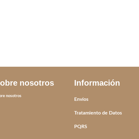
UEDAS
TURCO
VA incluido
IVA incluido
obre nosotros
Información
bre nosotros
Envíos
Tratamiento de Datos
PQRS