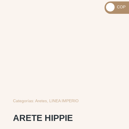
_
COP
USD
_
$
COP
$
Categorías:
Aretes
,
LINEA IMPERIO
ARETE HIPPIE