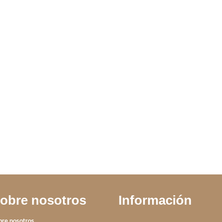
ILLO HEBE
ANILLO DUO
TOMMY
IVA incluido
obre nosotros
Información
bre nosotros