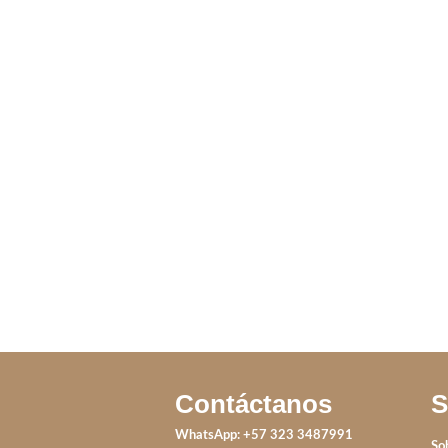
ARO FULL
ANILLO YIN Y
AN
BLACK
YANG
IVA incluido
IVA incluido
Contáctanos
S
WhatsApp: +57 323 3487991
So