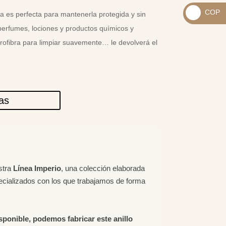
_
COP
a es perfecta para mantenerla protegida y sin
USD
_
perfumes, lociones y productos químicos y
$
COP
crofibra para limpiar suavemente… le devolverá el
$
las
stra
Línea Imperio
, una colección elaborada
ecializados con los que trabajamos de forma
isponible, podemos fabricar este anillo