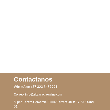
ARETE BOTON
ARETE GOTA
IVA incluido
IVA incluido
ADD TO CART
ADD TO CART
Contáctanos
WhatsApp: +57 323 3487991
Correo:
info@altagraciaonline.com
Super Centro Comercial Tuluá Carrera 40 # 37-51 Stand
01