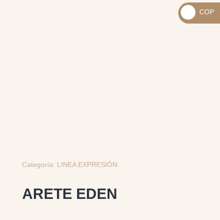
_
COP
USD
_
$
COP
$
Categoría:
LINEA EXPRESIÓN
ARETE EDEN