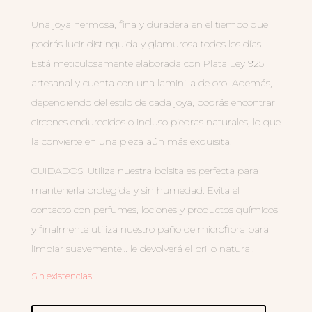
Una joya hermosa, fina y duradera en el tiempo que
podrás lucir distinguida y glamurosa todos los días.
Está meticulosamente elaborada con Plata Ley 925
artesanal y cuenta con una laminilla de oro. Además,
dependiendo del estilo de cada joya, podrás encontrar
circones endurecidos o incluso piedras naturales, lo que
la convierte en una pieza aún más exquisita.
CUIDADOS: Utiliza nuestra bolsita es perfecta para
mantenerla protegida y sin humedad. Evita el
contacto con perfumes, lociones y productos químicos
y finalmente utiliza nuestro paño de microfibra para
limpiar suavemente… le devolverá el brillo natural.
Sin existencias