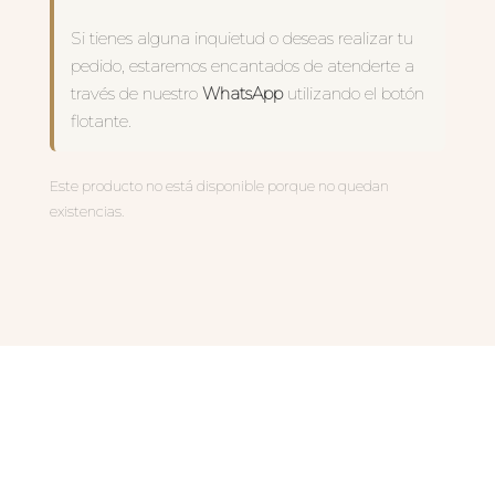
Si tienes alguna inquietud o deseas realizar tu
pedido, estaremos encantados de atenderte a
través de nuestro
WhatsApp
utilizando el botón
flotante.
Este producto no está disponible porque no quedan
existencias.
PRODUCTOS
RELACIONADOS