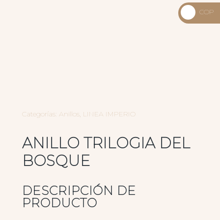
_
COP
USD
_
$
COP
$
Categorías:
Anillos
,
LINEA IMPERIO
ANILLO TRILOGIA DEL
BOSQUE
DESCRIPCIÓN DE
PRODUCTO