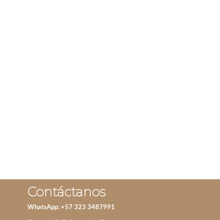
ARO FULL BLACK
ANILLO ONDA DE
MAR VERDE
IVA incluido
LEER MÁS
AÑADIR AL CARRITO
Contáctanos
WhatsApp: +57 323 3487991