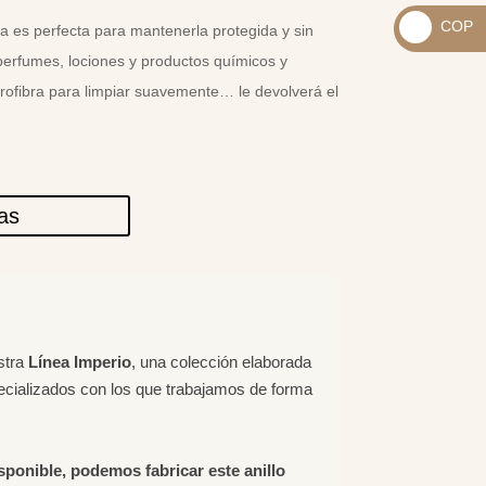
_
COP
a es perfecta para mantenerla protegida y sin
USD
_
perfumes, lociones y productos químicos y
$
COP
crofibra para limpiar suavemente… le devolverá el
$
las
stra
Línea Imperio
, una colección elaborada
ecializados con los que trabajamos de forma
isponible, podemos fabricar este anillo