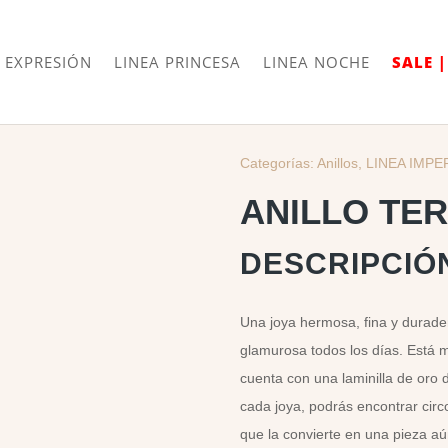
Envíos
Internacionales
 EXPRESIÓN
LINEA PRINCESA
LINEA NOCHE
SALE 
Categorías:
Anillos
,
LINEA IMPE
ANILLO TE
DESCRIPCIÓ
Una joya hermosa, fina y durader
glamurosa todos los días. Está 
cuenta con una laminilla de oro 
cada joya, podrás encontrar circ
que la convierte en una pieza aú