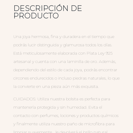
DESCRIPCIÓN DE
PRODUCTO
Una joya hermosa, fina y duradera en el tiempo que
podrás lucir distinguida y glamurosa todos los días.
Está meticulosamente elaborada con Plata Ley 925
artesanal y cuenta con una laminilla de oro. Además,
dependiendo del estilo de cada joya, podrás encontrar
circones endurecidos o incluso piedras naturales, lo que
la convierte en una pieza aún más exquisita.
CUIDADOS: Utiliza nuestra bolsita es perfecta para
mantenerla protegida y sin humedad. Evita el
contacto con perfumes, lociones y productos químicos
y finalmente utiliza nuestro paño de microfibra para
limpiar suavemente… le devolverá el brillo natural.