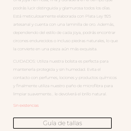
podrás lucir distinguida y glamurosa todos los días.
Está meticulosamente elaborada con Plata Ley 925
artesanal y cuenta con una laminilla de oro. Además,
dependiendo del estilo de cada joya, podrás encontrar
circones endurecidos o incluso piedras naturales, lo que
la convierte en una pieza aún más exquisita.
CUIDADOS: Utiliza nuestra bolsita es perfecta para
mantenerla protegida y sin humedad. Evita el
contacto con perfumes, lociones y productos químicos
y finalmente utiliza nuestro paño de microfibra para
limpiar suavemente… le devolverá el brillo natural.
Sin existencias
Guía de tallas