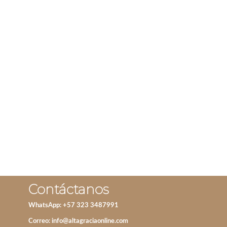
ARO FULL BLACK
ANILLO PERLA MAR
NEGRO-AZUL
IVA incluido
IVA incluido
AÑADIR AL CARRITO
ADD TO CART
Contáctanos
WhatsApp: +57 323 3487991
Correo:
info@altagraciaonline.com